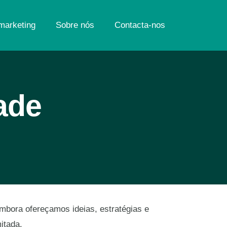
marketing
Sobre nós
Contacta-nos
dade
mbora ofereçamos ideias, estratégias e
itada.