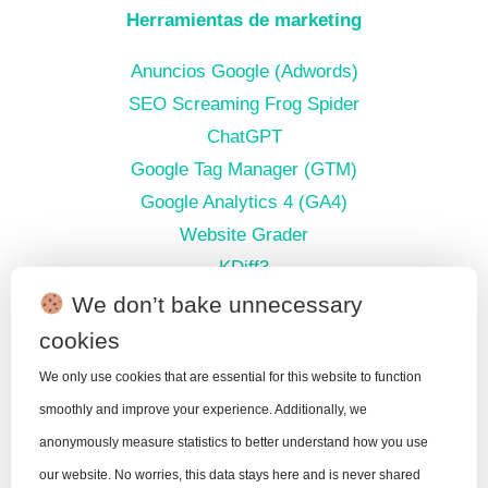
Herramientas de marketing
Anuncios Google (Adwords)
SEO Screaming Frog Spider
ChatGPT
Google Tag Manager (GTM)
Google Analytics 4 (GA4)
Website Grader
KDiff3
We don’t bake unnecessary
cookies
Artículos de blog sobre Marketing e IA
We only use cookies that are essential for this website to function
smoothly and improve your experience. Additionally, we
Comprobación SEO: SSL y cabeceras de seguridad
anonymously measure statistics to better understand how you use
¿Afecta un certificado SSL a tu posicionamiento
our website. No worries, this data stays here and is never shared
SEO?